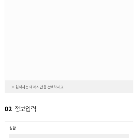
※ 원하시는 예약 시간을 선택하세요.
02
정보입력
성함